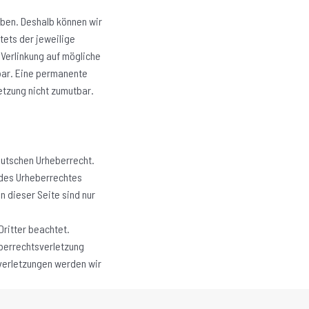
haben. Deshalb können wir
tets der jeweilige
 Verlinkung auf mögliche
bar. Eine permanente
letzung nicht zumutbar.
eutschen Urheberrecht.
 des Urheberrechtes
n dieser Seite sind nur
Dritter beachtet.
eberrechtsverletzung
verletzungen werden wir