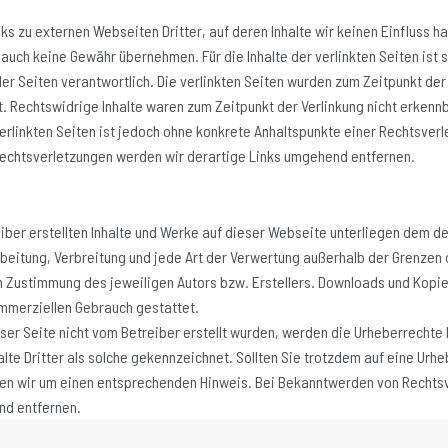
ks zu externen Webseiten Dritter, auf deren Inhalte wir keinen Einfluss 
 auch keine Gewähr übernehmen. Für die Inhalte der verlinkten Seiten ist s
er Seiten verantwortlich. Die verlinkten Seiten wurden zum Zeitpunkt der
. Rechtswidrige Inhalte waren zum Zeitpunkt der Verlinkung nicht erkenn
 verlinkten Seiten ist jedoch ohne konkrete Anhaltspunkte einer Rechtsver
echtsverletzungen werden wir derartige Links umgehend entfernen.
eiber erstellten Inhalte und Werke auf dieser Webseite unterliegen dem d
arbeitung, Verbreitung und jede Art der Verwertung außerhalb der Grenzen
n Zustimmung des jeweiligen Autors bzw. Erstellers. Downloads und Kopie
ommerziellen Gebrauch gestattet.
eser Seite nicht vom Betreiber erstellt wurden, werden die Urheberrechte 
lte Dritter als solche gekennzeichnet. Sollten Sie trotzdem auf eine Urh
en wir um einen entsprechenden Hinweis. Bei Bekanntwerden von Rechts
nd entfernen.